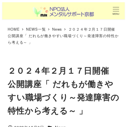
メ
イ
MENU
ン
HOME
NEWS一覧
News
２０２４年２月１７日開催
コ
公開講座「 だれもが働きやすい職場づくり～発達障害の特性か
ン
ら考える～ 」
テ
ン
ツ
２０２４年２月１７日開催
へ
移
公開講座「 だれもが働きや
動
すい職場づくり～発達障害の
特性から考える～ 」
カテゴリー